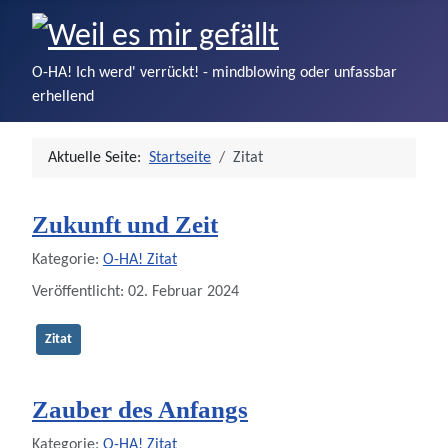
O-HA! Ich werd' verrückt! - mindblowing oder unfassbar
erhellend
Aktuelle Seite:
Startseite
Zitat
Zukunft und Zeit
Details
Kategorie:
O-HA! Zitat
Veröffentlicht: 02. Februar 2024
Zitat
Zauber des Anfangs
Details
Kategorie:
O-HA! Zitat