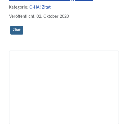
Details
Kategorie:
O-HA! Zitat
Veröffentlicht: 02. Oktober 2020
Zitat
Startseite
TIPP
LOL
Video
Audio
Wie? Was?
O-HA!