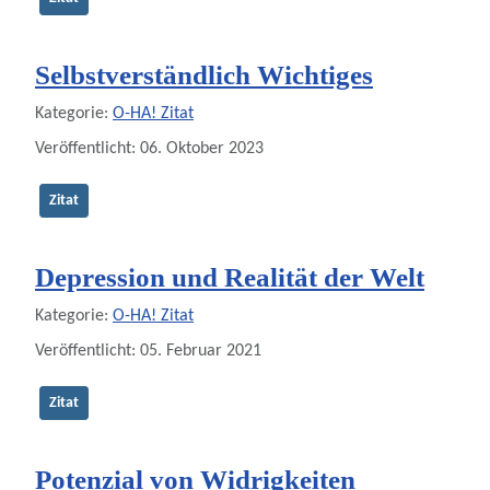
Selbstverständlich Wichtiges
Details
Kategorie:
O-HA! Zitat
Veröffentlicht: 06. Oktober 2023
Zitat
Depression und Realität der Welt
Details
Kategorie:
O-HA! Zitat
Veröffentlicht: 05. Februar 2021
Zitat
Potenzial von Widrigkeiten