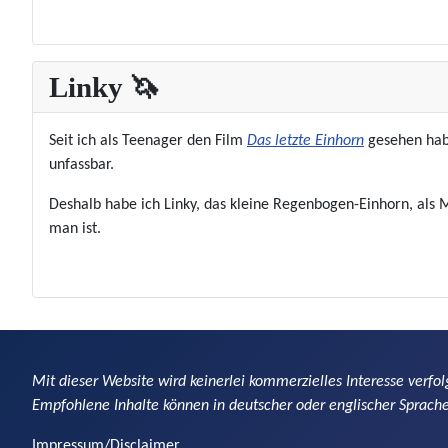
Linky 🦄
Seit ich als Teenager den Film
Das letzte Einhorn
gesehen habe
unfassbar.
Deshalb habe ich Linky, das kleine Regenbogen-Einhorn, als 
man ist.
Mit dieser Website wird keinerlei kommerzielles Interesse verfol
Empfohlene Inhalte können in deutscher oder englischer Sprache
Impressum/Disclaimer