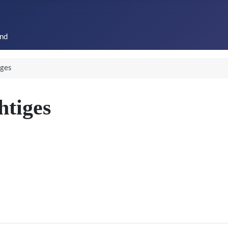
end
iges
htiges