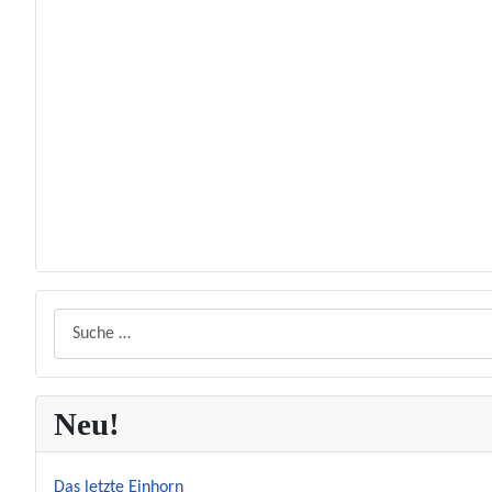
Startseite
TIPP
LOL
Video
Audio
Wie? Was?
O-HA!
Suchen
Neu!
Das letzte Einhorn